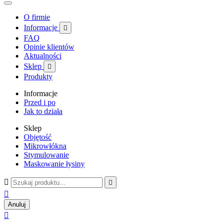
O firmie
Informacje

FAQ
Opinie klientów
Aktualności
Sklep

Produkty
Informacje
Przed i po
Jak to działa
Sklep
Objętość
Mikrowłókna
Stymulowanie
Maskowanie łysiny



Anuluj
