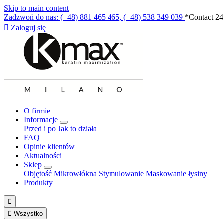
Skip to main content
Zadzwoń do nas: (+48) 881 465 465, (+48) 538 349 039
*Contact 24

Zaloguj się
O firmie
Informacje
Przed i po
Jak to działa
FAQ
Opinie klientów
Aktualności
Sklep
Objętość
Mikrowłókna
Stymulowanie
Maskowanie łysiny
Produkty


Wszystko