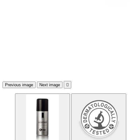
Previous image
Next image
