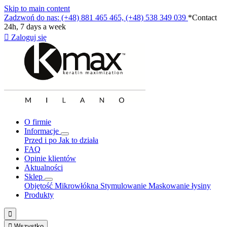
Skip to main content
Zadzwoń do nas: (+48) 881 465 465, (+48) 538 349 039
*Contact
24h, 7 days a week

Zaloguj się
O firmie
Informacje
Przed i po
Jak to działa
FAQ
Opinie klientów
Aktualności
Sklep
Objętość
Mikrowłókna
Stymulowanie
Maskowanie łysiny
Produkty


Wszystko