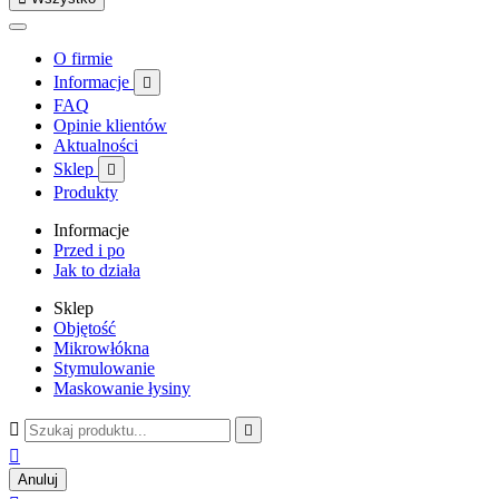
O firmie
Informacje

FAQ
Opinie klientów
Aktualności
Sklep

Produkty
Informacje
Przed i po
Jak to działa
Sklep
Objętość
Mikrowłókna
Stymulowanie
Maskowanie łysiny



Anuluj