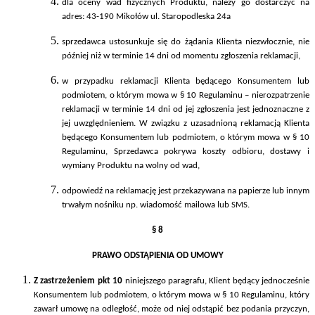
dla oceny wad fizycznych Produktu, należy go dostarczyć na
adres: 43-190 Mikołów ul. Staropodleska 24a
sprzedawca ustosunkuje się do żądania Klienta niezwłocznie, nie
później niż w terminie 14 dni od momentu zgłoszenia reklamacji,
w przypadku reklamacji Klienta będącego Konsumentem lub
podmiotem, o którym mowa w § 10 Regulaminu – nierozpatrzenie
reklamacji w terminie 14 dni od jej zgłoszenia jest jednoznaczne z
jej uwzględnieniem. W związku z uzasadnioną reklamacją Klienta
będącego Konsumentem lub podmiotem, o którym mowa w § 10
Regulaminu, Sprzedawca pokrywa koszty odbioru, dostawy i
wymiany Produktu na wolny od wad,
odpowiedź na reklamację jest przekazywana na papierze lub innym
trwałym nośniku np. wiadomość mailowa lub SMS.
§ 8
PRAWO ODSTĄPIENIA OD UMOWY
Z zastrzeżeniem pkt 10
niniejszego paragrafu, Klient będący jednocześnie
Konsumentem lub podmiotem, o którym mowa w § 10 Regulaminu, który
zawarł umowę na odległość, może od niej odstąpić bez podania przyczyn,