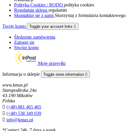
Polityka Cookies / RODO
polityka cookies
Regulamin sklepu
regulamin
Skontaktuj się z nami
Skorzystaj z formularza kontaktowego
Twoje konto
Toggle your account links

Śledzenie zamówienia
Zaloguj się
Stwórz konto
Moje przesyłki
Informacja o sklepie
Toggle store information

www.kmax.pl
Staropodleska 24a
43-190 Mikołów
Polska

(+48) 881 465 465

(+48) 538 349 039

info@kmax.pl
*Contact 24h, 7 days a week