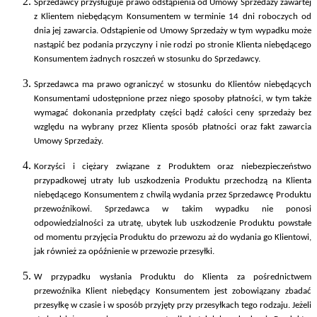
Sprzedawcy przysługuje prawo odstąpienia od Umowy Sprzedaży zawartej
z Klientem niebędącym Konsumentem w terminie 14 dni roboczych od
dnia jej zawarcia. Odstąpienie od Umowy Sprzedaży w tym wypadku może
nastąpić bez podania przyczyny i nie rodzi po stronie Klienta niebędącego
Konsumentem żadnych roszczeń w stosunku do Sprzedawcy.
Sprzedawca ma prawo ograniczyć w stosunku do Klientów niebędących
Konsumentami udostępnione przez niego sposoby płatności, w tym także
wymagać dokonania przedpłaty części bądź całości ceny sprzedaży bez
względu na wybrany przez Klienta sposób płatności oraz fakt zawarcia
Umowy Sprzedaży.
Korzyści i ciężary związane z Produktem oraz niebezpieczeństwo
przypadkowej utraty lub uszkodzenia Produktu przechodzą na Klienta
niebędącego Konsumentem z chwilą wydania przez Sprzedawcę Produktu
przewoźnikowi. Sprzedawca w takim wypadku nie ponosi
odpowiedzialności za utratę, ubytek lub uszkodzenie Produktu powstałe
od momentu przyjęcia Produktu do przewozu aż do wydania go Klientowi,
jak również za opóźnienie w przewozie przesyłki.
W przypadku wysłania Produktu do Klienta za pośrednictwem
przewoźnika Klient niebędący Konsumentem jest zobowiązany zbadać
przesyłkę w czasie i w sposób przyjęty przy przesyłkach tego rodzaju. Jeżeli