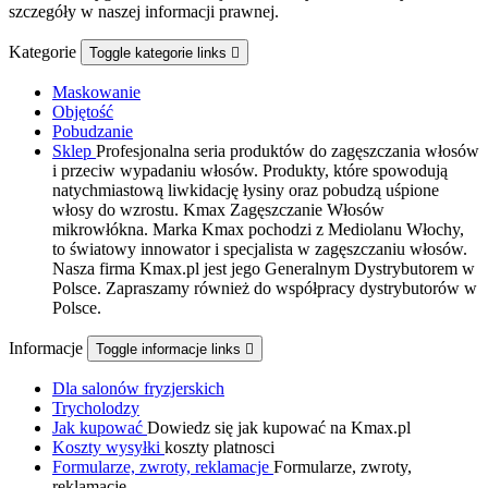
szczegóły w naszej informacji prawnej.
Kategorie
Toggle kategorie links

Maskowanie
Objętość
Pobudzanie
Sklep
Profesjonalna seria produktów do zagęszczania włosów
i przeciw wypadaniu włosów. Produkty, które spowodują
natychmiastową liwkidację łysiny oraz pobudzą uśpione
włosy do wzrostu. Kmax Zagęszczanie Włosów
mikrowłókna. Marka Kmax pochodzi z Mediolanu Włochy,
to światowy innowator i specjalista w zagęszczaniu włosów.
Nasza firma Kmax.pl jest jego Generalnym Dystrybutorem w
Polsce. Zapraszamy również do współpracy dystrybutorów w
Polsce.
Informacje
Toggle informacje links

Dla salonów fryzjerskich
Trycholodzy
Jak kupować
Dowiedz się jak kupować na Kmax.pl
Koszty wysyłki
koszty platnosci
Formularze, zwroty, reklamacje
Formularze, zwroty,
reklamacje