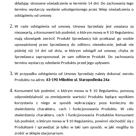
składając stosowne oświadczenie w terminie 14 dni. Do zachowania tego
terminu wystarczy wysłanie udostępnionego przez Sklep oświadczenia o
odstąpieniu od umowy.
W razie odstąpienia od umowy, Umowa Sprzedaży jest uważana za
niezawartą, a Konsument lub podmiot, o którym mowa w § 10 Regulaminu
mają obowiązek zwrócić Produkt Sprzedawcy lub przekazać go osobie
upoważnionej przez Sprzedawcę do odbioru niezwłocznie, jednak nie
później niż 14 dni od dnia, w którym odstąpił od umowy, chyba że
Sprzedawca zaproponował, że sam odbierze Produkt. Do zachowania
terminu wystarczy odesłanie Produktu przed jego upływem.
W przypadku odstąpienia od Umowy Sprzedaży należy dokonać zwrotu
Produktu na adres:
43-190 Mikołów ul. Staropodleska 24a
Konsument lub podmiot, o którym mowa w § 10 Regulaminu, ponoszą
odpowiedzialność za zmniejszenie wartości Produktu będące wynikiem
korzystania z niego w sposób wykraczający poza konieczny do
stwierdzenia charakteru, cech i funkcjonowania Produktu. W celu
stwierdzenia charakteru, cech i funkcjonowania Produktów Konsument
lub podmiot, o którym mowa w § 10 Regulaminu, powinni obchodzić się z
Produktami i sprawdzać je tylko w taki sam sposób, w jaki mogliby to
zrobić w sklepie stacjonarnym.