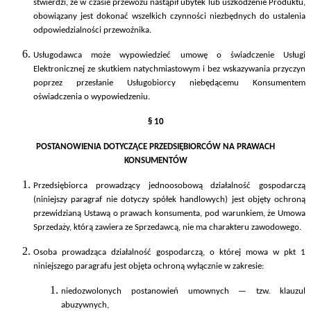
stwierdzi, że w czasie przewozu nastąpił ubytek lub uszkodzenie Produktu,
obowiązany jest dokonać wszelkich czynności niezbędnych do ustalenia
odpowiedzialności przewoźnika.
Usługodawca może wypowiedzieć umowę o świadczenie Usługi
Elektronicznej ze skutkiem natychmiastowym i bez wskazywania przyczyn
poprzez przesłanie Usługobiorcy niebędącemu Konsumentem
oświadczenia o wypowiedzeniu.
§ 10
POSTANOWIENIA DOTYCZĄCE PRZEDSIĘBIORCÓW NA PRAWACH
KONSUMENTÓW
Przedsiębiorca prowadzący jednoosobową działalność gospodarczą
(niniejszy paragraf nie dotyczy spółek handlowych) jest objęty ochroną
przewidzianą Ustawą o prawach konsumenta, pod warunkiem, że Umowa
Sprzedaży, którą zawiera ze Sprzedawcą, nie ma charakteru zawodowego.
Osoba prowadząca działalność gospodarczą, o której mowa w pkt 1
niniejszego paragrafu jest objęta ochroną wyłącznie w zakresie:
niedozwolonych postanowień umownych — tzw. klauzul
abuzywnych,