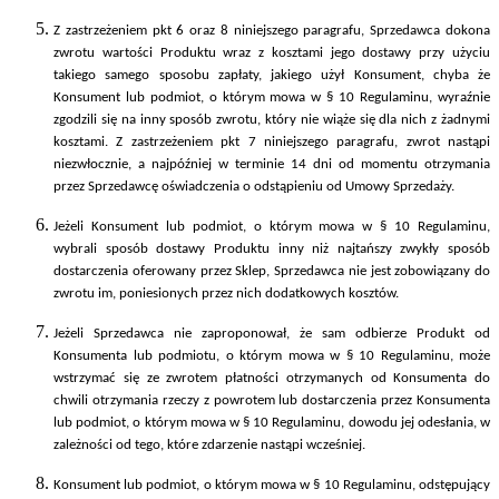
Z zastrzeżeniem pkt 6 oraz 8 niniejszego paragrafu, Sprzedawca dokona
zwrotu wartości Produktu wraz z kosztami jego dostawy przy użyciu
takiego samego sposobu zapłaty, jakiego użył Konsument, chyba że
Konsument lub podmiot, o którym mowa w § 10 Regulaminu, wyraźnie
zgodzili się na inny sposób zwrotu, który nie wiąże się dla nich z żadnymi
kosztami. Z zastrzeżeniem pkt 7 niniejszego paragrafu, zwrot nastąpi
niezwłocznie, a najpóźniej w terminie 14 dni od momentu otrzymania
przez Sprzedawcę oświadczenia o odstąpieniu od Umowy Sprzedaży.
Jeżeli Konsument lub podmiot, o którym mowa w § 10 Regulaminu,
wybrali sposób dostawy Produktu inny niż najtańszy zwykły sposób
dostarczenia oferowany przez Sklep, Sprzedawca nie jest zobowiązany do
zwrotu im, poniesionych przez nich dodatkowych kosztów.
Jeżeli Sprzedawca nie zaproponował, że sam odbierze Produkt od
Konsumenta lub podmiotu, o którym mowa w § 10 Regulaminu, może
wstrzymać się ze zwrotem płatności otrzymanych od Konsumenta do
chwili otrzymania rzeczy z powrotem lub dostarczenia przez Konsumenta
lub podmiot, o którym mowa w § 10 Regulaminu, dowodu jej odesłania, w
zależności od tego, które zdarzenie nastąpi wcześniej.
Konsument lub podmiot, o którym mowa w § 10 Regulaminu, odstępujący