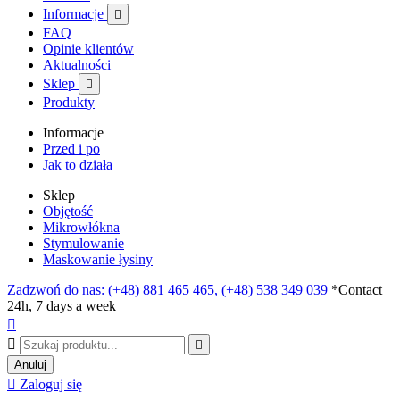
Informacje

FAQ
Opinie klientów
Aktualności
Sklep

Produkty
Informacje
Przed i po
Jak to działa
Sklep
Objętość
Mikrowłókna
Stymulowanie
Maskowanie łysiny
Zadzwoń do nas: (+48) 881 465 465, (+48) 538 349 039
*Contact
24h, 7 days a week



Anuluj

Zaloguj się