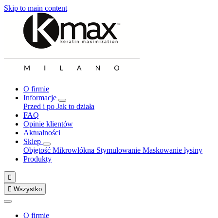
Skip to main content
O firmie
Informacje
Przed i po
Jak to działa
FAQ
Opinie klientów
Aktualności
Sklep
Objętość
Mikrowłókna
Stymulowanie
Maskowanie łysiny
Produkty


Wszystko
O firmie