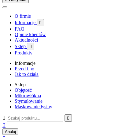
O firmie
Informacje

FAQ
Opinie klientów
Aktualności
Sklep

Produkty
Informacje
Przed i po
Jak to działa
Sklep
Objętość
Mikrowłókna
Stymulowanie
Maskowanie łysiny



Anuluj