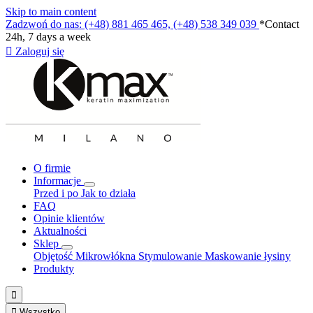
Skip to main content
Zadzwoń do nas: (+48) 881 465 465, (+48) 538 349 039
*Contact
24h, 7 days a week

Zaloguj się
O firmie
Informacje
Przed i po
Jak to działa
FAQ
Opinie klientów
Aktualności
Sklep
Objętość
Mikrowłókna
Stymulowanie
Maskowanie łysiny
Produkty


Wszystko