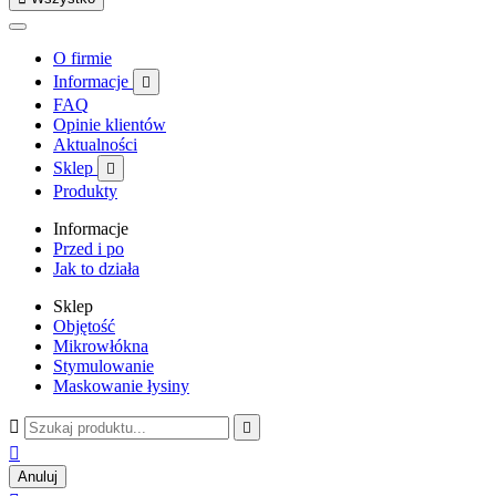
O firmie
Informacje

FAQ
Opinie klientów
Aktualności
Sklep

Produkty
Informacje
Przed i po
Jak to działa
Sklep
Objętość
Mikrowłókna
Stymulowanie
Maskowanie łysiny



Anuluj