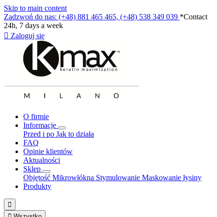
Skip to main content
Zadzwoń do nas: (+48) 881 465 465, (+48) 538 349 039
*Contact
24h, 7 days a week

Zaloguj się
O firmie
Informacje
Przed i po
Jak to działa
FAQ
Opinie klientów
Aktualności
Sklep
Objętość
Mikrowłókna
Stymulowanie
Maskowanie łysiny
Produkty


Wszystko