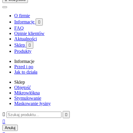
O firmie
Informacje

FAQ
Opinie klientów
Aktualności
Sklep

Produkty
Informacje
Przed i po
Jak to działa
Sklep
Objętość
Mikrowłókna
Stymulowanie
Maskowanie łysiny



Anuluj