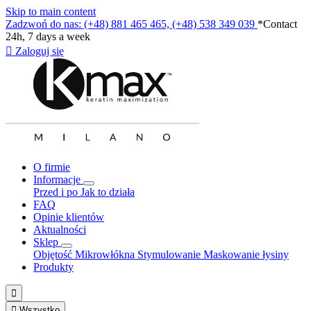
Skip to main content
Zadzwoń do nas: (+48) 881 465 465, (+48) 538 349 039
*Contact
24h, 7 days a week

Zaloguj się
O firmie
Informacje
Przed i po
Jak to działa
FAQ
Opinie klientów
Aktualności
Sklep
Objętość
Mikrowłókna
Stymulowanie
Maskowanie łysiny
Produkty


Wszystko