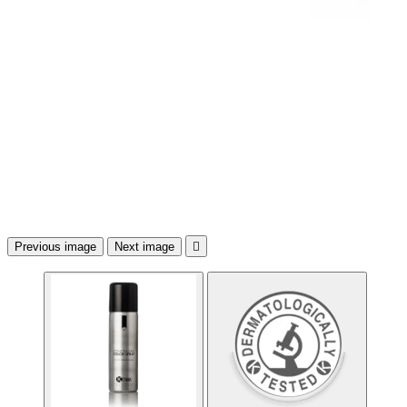
Previous image
Next image
