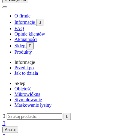
O firmie
Informacje

FAQ
Opinie klientów
Aktualności
Sklep

Produkty
Informacje
Przed i po
Jak to działa
Sklep
Objętość
Mikrowłókna
Stymulowanie
Maskowanie łysiny



Anuluj