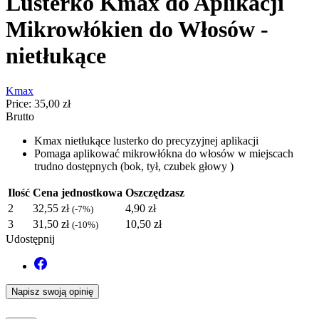
Lusterko Kmax do Aplikacji
Mikrowłókien do Włosów -
nietłukące
Kmax
Price:
35,00 zł
Brutto
Kmax nietłukące lusterko do precyzyjnej aplikacji
Pomaga aplikować mikrowłókna do włosów w miejscach
trudno dostępnych (bok, tył, czubek głowy )
Ilość
Cena jednostkowa
Oszczędzasz
2
32,55 zł
4,90 zł
(-7%)
3
31,50 zł
10,50 zł
(-10%)
Udostępnij
Napisz swoją opinię