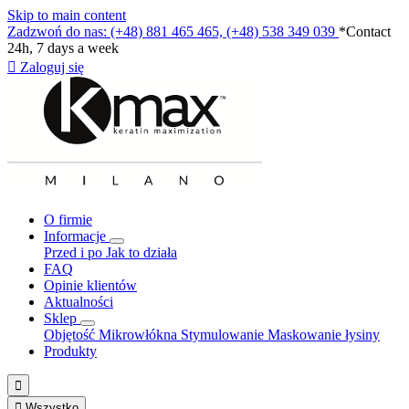
Skip to main content
Zadzwoń do nas: (+48) 881 465 465, (+48) 538 349 039
*Contact
24h, 7 days a week

Zaloguj się
O firmie
Informacje
Przed i po
Jak to działa
FAQ
Opinie klientów
Aktualności
Sklep
Objętość
Mikrowłókna
Stymulowanie
Maskowanie łysiny
Produkty


Wszystko