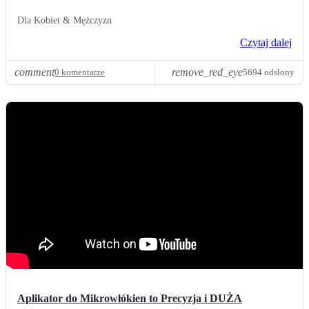
Dla Kobiet & Mężczyzn
Czytaj dalej
comment
remove_red_eye
0 komentarze
5694 odsłony
Aplikator do Mikrowłókien to Precyzja i DUŻA