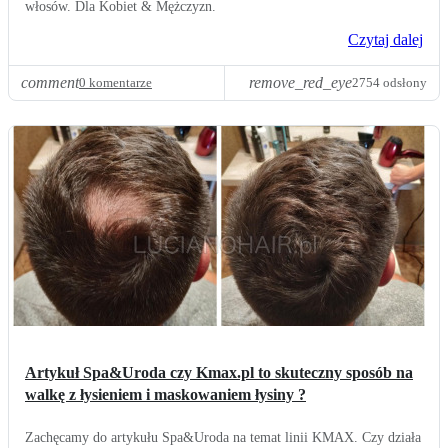
włosów. Dla Kobiet & Mężczyzn.
Czytaj dalej
comment
remove_red_eye
0 komentarze
2754 odsłony
Artykuł Spa&Uroda czy Kmax.pl to skuteczny sposób na
walkę z łysieniem i maskowaniem łysiny ?
Zachęcamy do artykułu Spa&Uroda na temat linii KMAX. Czy działa