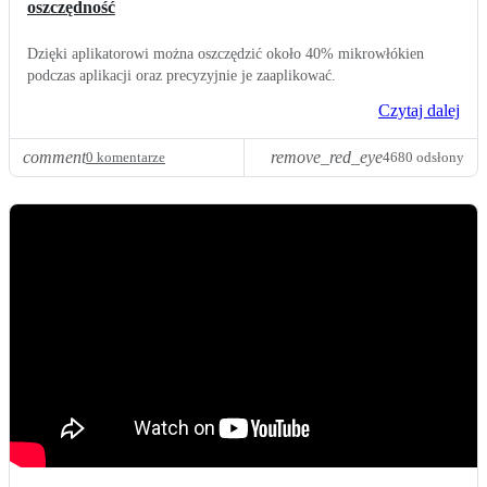
oszczędność
Dzięki aplikatorowi można oszczędzić około 40% mikrowłókien
podczas aplikacji oraz precyzyjnie je zaaplikować.
Czytaj dalej
comment
remove_red_eye
0 komentarze
4680 odsłony