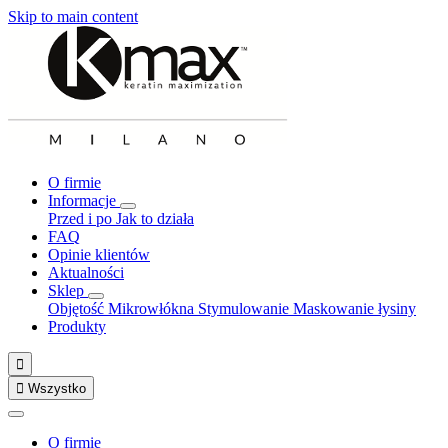
Skip to main content
O firmie
Informacje
Przed i po
Jak to działa
FAQ
Opinie klientów
Aktualności
Sklep
Objętość
Mikrowłókna
Stymulowanie
Maskowanie łysiny
Produkty


Wszystko
O firmie