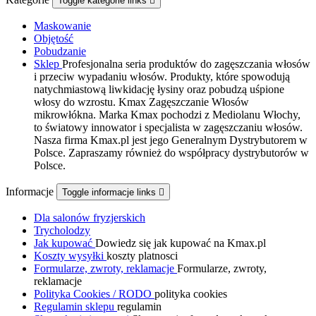
Toggle kategorie links

Maskowanie
Objętość
Pobudzanie
Sklep
Profesjonalna seria produktów do zagęszczania włosów
i przeciw wypadaniu włosów. Produkty, które spowodują
natychmiastową liwkidację łysiny oraz pobudzą uśpione
włosy do wzrostu. Kmax Zagęszczanie Włosów
mikrowłókna. Marka Kmax pochodzi z Mediolanu Włochy,
to światowy innowator i specjalista w zagęszczaniu włosów.
Nasza firma Kmax.pl jest jego Generalnym Dystrybutorem w
Polsce. Zapraszamy również do współpracy dystrybutorów w
Polsce.
Informacje
Toggle informacje links

Dla salonów fryzjerskich
Trycholodzy
Jak kupować
Dowiedz się jak kupować na Kmax.pl
Koszty wysyłki
koszty platnosci
Formularze, zwroty, reklamacje
Formularze, zwroty,
reklamacje
Polityka Cookies / RODO
polityka cookies
Regulamin sklepu
regulamin