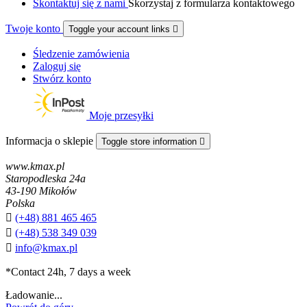
Skontaktuj się z nami
Skorzystaj z formularza kontaktowego
Twoje konto
Toggle your account links

Śledzenie zamówienia
Zaloguj się
Stwórz konto
Moje przesyłki
Informacja o sklepie
Toggle store information

www.kmax.pl
Staropodleska 24a
43-190 Mikołów
Polska

(+48) 881 465 465

(+48) 538 349 039

info@kmax.pl
*Contact 24h, 7 days a week
Ładowanie...