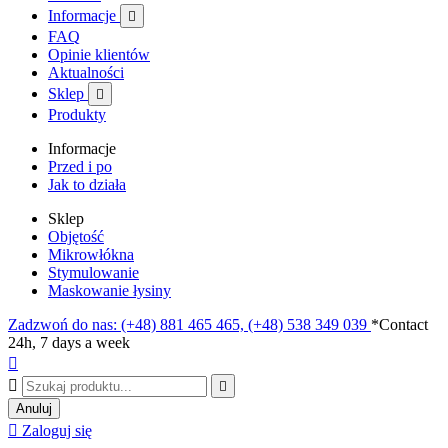
Informacje

FAQ
Opinie klientów
Aktualności
Sklep

Produkty
Informacje
Przed i po
Jak to działa
Sklep
Objętość
Mikrowłókna
Stymulowanie
Maskowanie łysiny
Zadzwoń do nas: (+48) 881 465 465, (+48) 538 349 039
*Contact
24h, 7 days a week



Anuluj

Zaloguj się