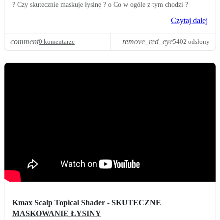
? Czy skutecznie maskuje łysinę ? o Co w ogóle z tym chodzi ?
Czytaj dalej
comment
remove_red_eye
0 komentarze
5402 odsłony
Kmax Scalp Topical Shader - SKUTECZNE
MASKOWANIE ŁYSINY