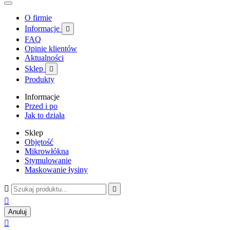
O firmie
Informacje

FAQ
Opinie klientów
Aktualności
Sklep

Produkty
Informacje
Przed i po
Jak to działa
Sklep
Objętość
Mikrowłókna
Stymulowanie
Maskowanie łysiny



Anuluj
