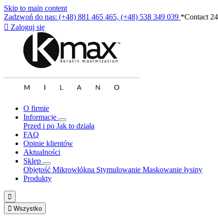
Skip to main content
Zadzwoń do nas: (+48) 881 465 465, (+48) 538 349 039
*Contact 24

Zaloguj się
O firmie
Informacje
Przed i po
Jak to działa
FAQ
Opinie klientów
Aktualności
Sklep
Objętość
Mikrowłókna
Stymulowanie
Maskowanie łysiny
Produkty


Wszystko